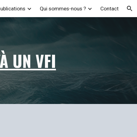
ublications
Qui sommes-nous ?
Contact
ion
'À UN VFI