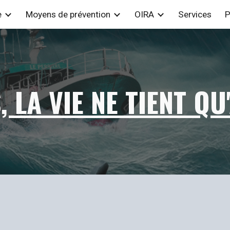
e
Moyens de prévention
OIRA
Services
P
ip to main content
Skip to navigat
 LA VIE NE TIENT QU