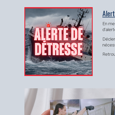
Alert
En me
d’aler
Déclen
nécess
Retrou