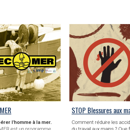
OMER
STOP Blessures aux ma
érer l'homme à la mer.
Comment réduire les acci
ER est un
p
rogramme
du travail aux mains ? Que 