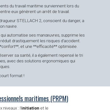
nts du travail maritime surviennent lors du
entre eux génèrent un arrêt de travail.
du dragueur STELLACH 2, conscient du danger, a
son navire.
que qui automatise ses manœuvres, supprime les
réduit drastiquement les risques d’accident.
**confort**, et une **efficacité** optimisée.
réserver sa santé, il a également repensé le tri
ues, avec des solutions ergonomiques qui
iques.
court format !
fessionnels maritimes (PRPM)
x niveaux :
l'
initiation
et le