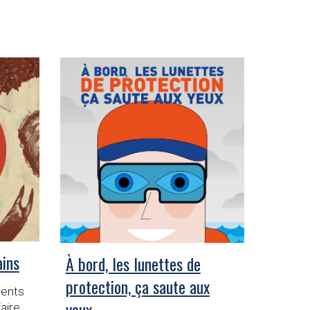
ins
À bord, les lunettes de
protection, ça saute aux
dents
yeux
faire