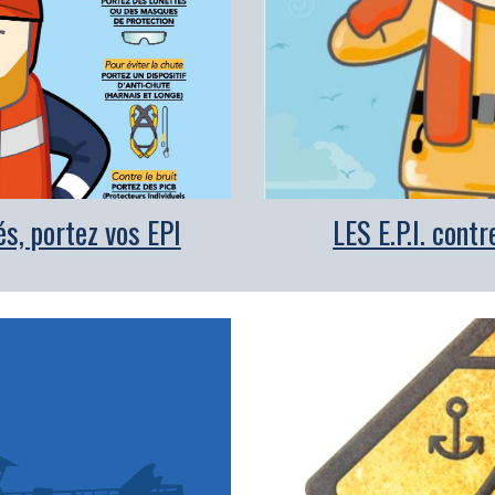
LES E.P.I. contr
és, portez vos EPI