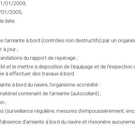
 01/01/2009,
1/01/2005,
la date.
e l’amiante à bord (contrôles non destructifs) par un organ
 à jour ;
ndations du rapport de repérage ;
et le mettre à disposition de l’équipage et de l’inspection du
e à effectuer des travaux à bord.
nte à bord du navire, l’organisme accrédité :
atériel contenant de l’amiante (autocollant) ;
n ;
(surveillance régulière, mesures d'empoussièrement, encap
s l’absence d’amiante à bord du navire et n’exonère aucunem