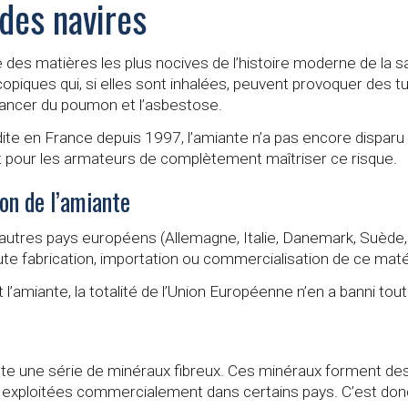
 des navires
e des matières les plus nocives de l’histoire moderne de la s
opiques qui, si elles sont inhalées, peuvent provoquer des t
 cancer du poumon et l’asbestose.
rdite en France depuis 1997, l’amiante n’a pas encore disparu
nt pour les armateurs de complètement maîtriser ce risque.
tion de l’amiante
 7 autres pays européens (Allemagne, Italie, Danemark, Suèd
oute fabrication, importation ou commercialisation de ce maté
t l’amiante, la totalité de l’Union Européenne n’en a banni t
te une série de minéraux fibreux. Ces minéraux forment de
 exploitées commercialement dans certains pays. C’est do