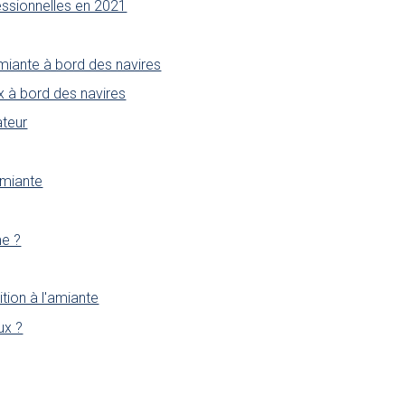
essionnelles en 2021
miante à bord des navires
x à bord des navires
ateur
’amiante
me ?
tion à l'amiante
ux ?