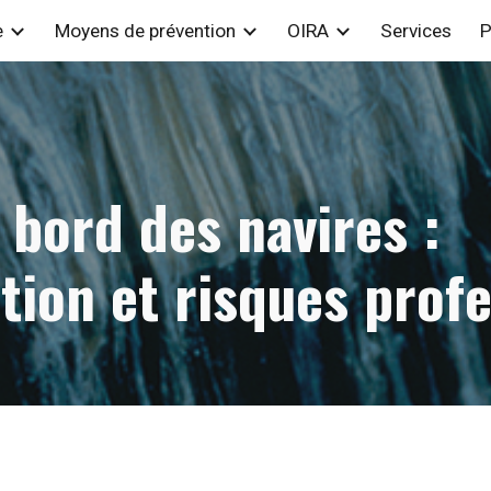
e
Moyens de prévention
OIRA
Services
P
ip to main content
Skip to navigat
 bord des navires :
tion et risques prof