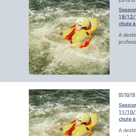
Session
18/12/1
chute à
A desti
profess
01/10/19 
Session
11/10/1
chute à
A desti