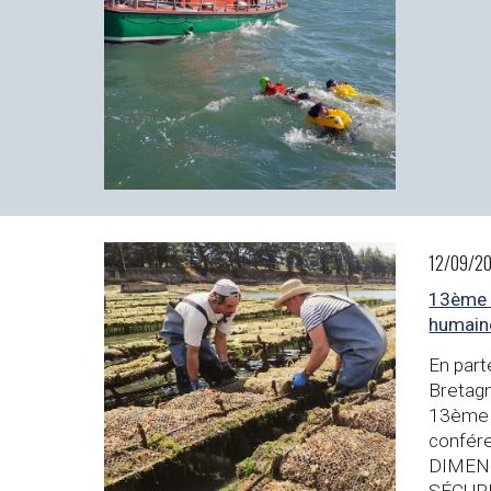
12/09/20
13ème é
humaine
En parte
Bretagn
13ème é
confére
DIMEN
SÉCURI