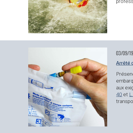
profess
03/09/19
Arrêté 
Présenc
embarq
aux exi
40
 et 
L
transpo