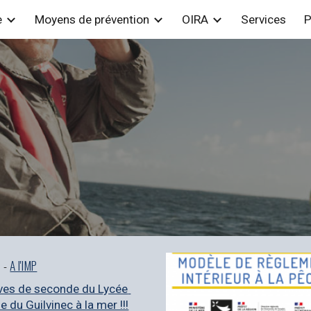
e
Moyens de prévention
OIRA
Services
P
ip to main content
Skip to navigat
 - 
A l'IMP
ves de seconde du Lycée 
e du Guilvinec à la mer !!!