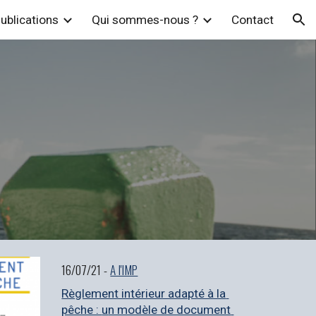
ublications
Qui sommes-nous ?
Contact
ion
16/07/21 - 
A l'IMP
Règlement intérieur adapté à la 
pêche : 
u
n modèle de document 