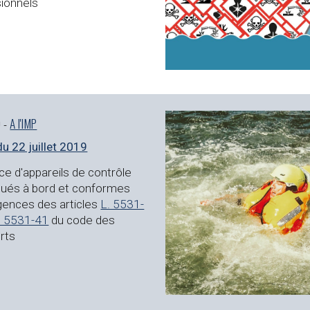
ionnels
 - 
A l'IMP
du 22 juillet 2019
e d'appareils de contrôle 
ués à bord et conformes 
gences des articles 
L. 5531-
. 5531-41
 du code des 
rts 