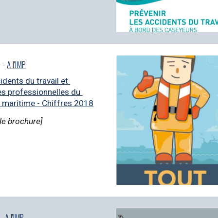
 - 
A l'IMP
dents du travail et 
s professionnelles du 
 maritime - Chiffres 2018
le brochure]
- 
A l'IMP