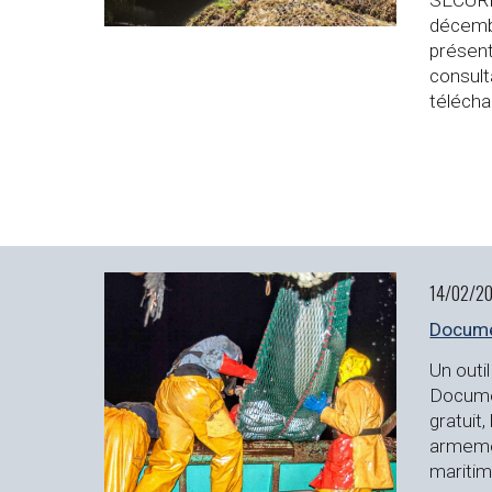
décemb
présent
consult
téléch
14/02/20
Docume
Un outil
Documen
gratuit,
armemen
maritim