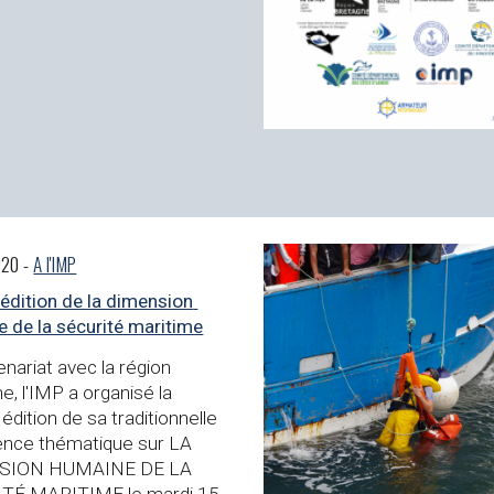
20 - 
A l'IMP
dition de la dimension 
 de la sécurité maritime
nariat avec la région 
e, l'IMP a organis
é
 la 
dition de sa traditionnelle 
nce thématique sur LA 
SION HUMAINE DE LA 
TÉ MARITIME le mardi 15 