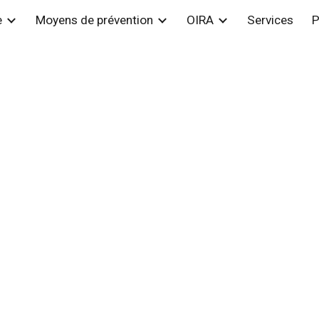
e
Moyens de prévention
OIRA
Services
P
ip to main content
Skip to navigat